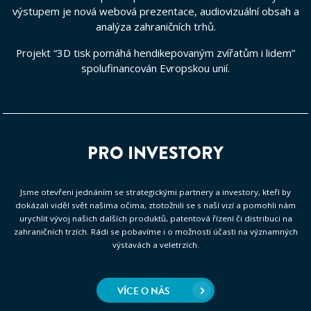
výstupem je nová webová prezentace, audiovizuální obsah a
analýza zahraničních trhů.
Projekt “3D tisk pomáhá hendikepovaným zvířatům i lidem”
spolufinancován Evropskou unií.
PRO INVESTORY
Jsme otevřeni jednáním se strategickými partnery a investory, kteří by
dokázali viděl svět našima očima, ztotožnili se s naší vizí a pomohli nám
urychlit vývoj našich dalších produktů, patentová řízení či distribuci na
zahraničních trzích. Rádi se pobavíme i o možnosti účasti na významných
výstavách a veletrzích.
VÍCE O NÁS