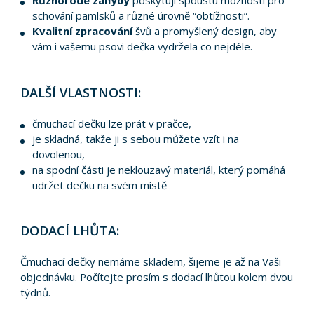
Různorodé záhyby
poskytují spoustu možností pro
schování pamlsků a různé úrovně “obtížnosti”.
Kvalitní zpracování
švů a promyšlený design, aby
vám i vašemu psovi dečka vydržela co nejdéle.
DALŠÍ VLASTNOSTI:
čmuchací dečku lze prát v pračce,
je skladná, takže ji s sebou můžete vzít i na
dovolenou,
na spodní části je neklouzavý materiál, který pomáhá
udržet dečku na svém místě
DODACÍ LHŮTA:
Čmuchací dečky nemáme skladem, šijeme je až na Vaši
objednávku. Počítejte prosím s dodací lhůtou kolem dvou
týdnů.