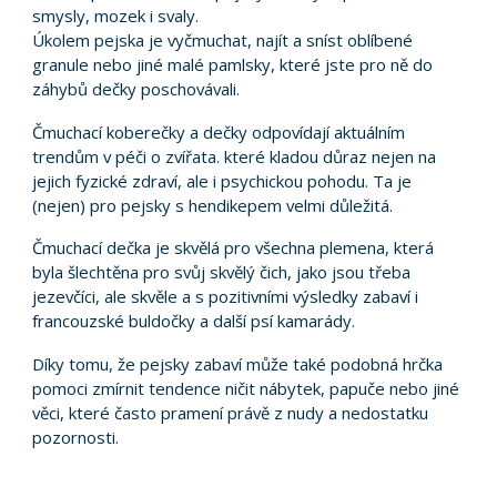
smysly, mozek i svaly.
Úkolem pejska je vyčmuchat, najít a sníst oblíbené
granule nebo jiné malé pamlsky, které jste pro ně do
záhybů dečky poschovávali.
Čmuchací koberečky a dečky odpovídají aktuálním
trendům v péči o zvířata. které kladou důraz nejen na
jejich fyzické zdraví, ale i psychickou pohodu. Ta je
(nejen) pro pejsky s hendikepem velmi důležitá.
Čmuchací dečka je skvělá pro všechna plemena, která
byla šlechtěna pro svůj skvělý čich, jako jsou třeba
jezevčíci, ale skvěle a s pozitivními výsledky zabaví i
francouzské buldočky a další psí kamarády.
Díky tomu, že pejsky zabaví může také podobná hrčka
pomoci zmírnit tendence ničit nábytek, papuče nebo jiné
věci, které často pramení právě z nudy a nedostatku
pozornosti.