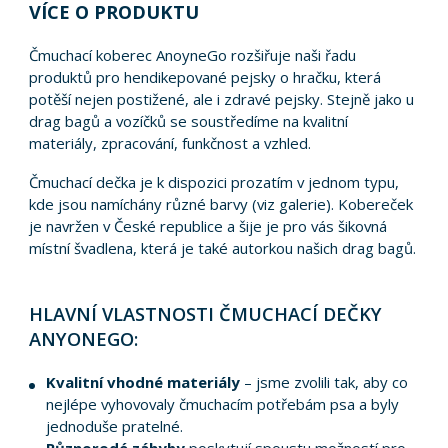
VÍCE O PRODUKTU
Čmuchací koberec AnoyneGo rozšiřuje naši řadu
produktů pro hendikepované pejsky o hračku, která
potěší nejen postižené, ale i zdravé pejsky. Stejně jako u
drag bagů a vozíčků se soustředíme na kvalitní
materiály, zpracování, funkčnost a vzhled.
Čmuchací dečka je k dispozici prozatím v jednom typu,
kde jsou namíchány různé barvy (viz galerie). Kobereček
je navržen v České republice a šije je pro vás šikovná
místní švadlena, která je také autorkou našich drag bagů.
HLAVNÍ VLASTNOSTI ČMUCHACÍ DEČKY
ANYONEGO:
Kvalitní vhodné materiály
– jsme zvolili tak, aby co
nejlépe vyhovovaly čmuchacím potřebám psa a byly
jednoduše pratelné.