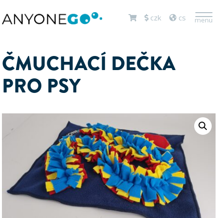
<
czk
cs
menu
ČMUCHACÍ DEČKA
PRO PSY