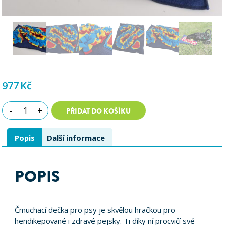
977
Kč
Čmuchací
-
+
PŘIDAT DO KOŠÍKU
dečka
pro
psy
množství
Popis
Další informace
POPIS
Čmuchací dečka pro psy je skvělou hračkou pro
hendikepované i zdravé pejsky. Ti díky ní procvičí své