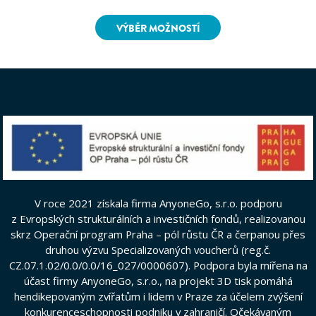
VÝBĚR MOŽNOSTÍ
V roce 2021 získala firma AnyoneGo, s.r.o. podporu
z Evropských strukturálních a investičních fondů, realizovanou
skrz Operační program Praha – pól růstu ČR a čerpanou přes
druhou výzvu Specializovaných voucherů (reg.č.
CZ.07.1.02/0.0/0.0/16_027/0000607). Podpora byla mířena na
účast firmy AnyoneGo, s.r.o., na projekt 3D tisk pomáhá
hendikepovaným zvířatům i lidem v Praze za účelem zvýšení
konkurenceschopnosti podniku v zahraničí. Očekávaným