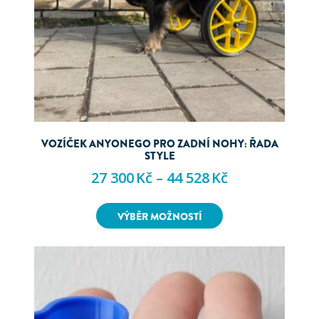
VOZÍČEK ANYONEGO PRO ZADNÍ NOHY: ŘADA
STYLE
27 300
Kč
–
44 528
Kč
VÝBĚR MOŽNOSTÍ