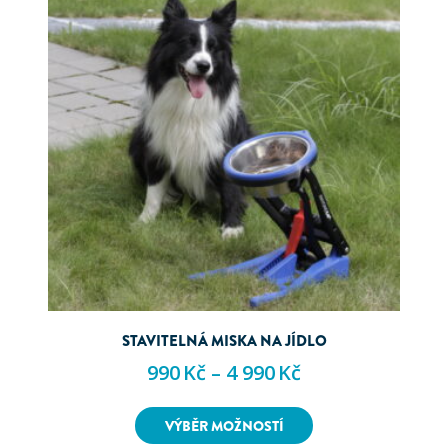
STAVITELNÁ MISKA NA JÍDLO
990
Kč
–
4 990
Kč
VÝBĚR MOŽNOSTÍ